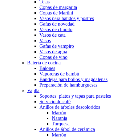
Tetas
Copas de margarita
Copas de Martini
Vasos para batidos y postres
Gafas de novedad
Vasos de chupito
Vasos de cata
Vasos
Gafas de vampiro
Vasos de agua
Copas de vino
Batería de cocina
Balones
Vaporeras de bambú
Bandejas para bollos y magdalenas
Preparación de hamburguesas
Vajilla
Soportes, platos y tapas para pasteles
Servicio de café
Anillos de árboles descoloridos
Marrón
Naranja
Turquesa
Anillos de árbol de cerámica
Marrón