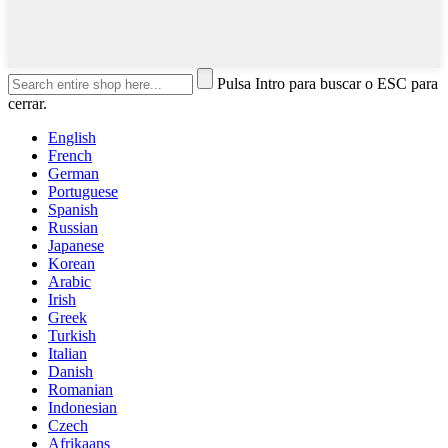
Pulsa Intro para buscar o ESC para
cerrar.
English
French
German
Portuguese
Spanish
Russian
Japanese
Korean
Arabic
Irish
Greek
Turkish
Italian
Danish
Romanian
Indonesian
Czech
Afrikaans