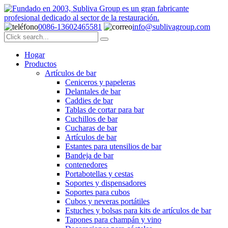
0086-13602465581
info@sublivagroup.com
Hogar
Productos
Artículos de bar
Ceniceros y papeleras
Delantales de bar
Caddies de bar
Tablas de cortar para bar
Cuchillos de bar
Cucharas de bar
Artículos de bar
Estantes para utensilios de bar
Bandeja de bar
contenedores
Portabotellas y cestas
Soportes y dispensadores
Soportes para cubos
Cubos y neveras portátiles
Estuches y bolsas para kits de artículos de bar
Tapones para champán y vino