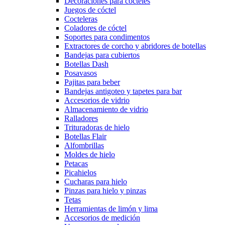
Decoraciones para cócteles
Juegos de cóctel
Cocteleras
Coladores de cóctel
Soportes para condimentos
Extractores de corcho y abridores de botellas
Bandejas para cubiertos
Botellas Dash
Posavasos
Pajitas para beber
Bandejas antigoteo y tapetes para bar
Accesorios de vidrio
Almacenamiento de vidrio
Ralladores
Trituradoras de hielo
Botellas Flair
Alfombrillas
Moldes de hielo
Petacas
Picahielos
Cucharas para hielo
Pinzas para hielo y pinzas
Tetas
Herramientas de limón y lima
Accesorios de medición