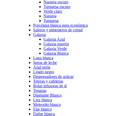
Naranja oscuro
Turquesa oscuro
Verde claro
Naranja
Turquesa
Porcelana blanca pura económica
Saleros y pimenteros de cristal
Galaxia
Galaxia Azul
Galaxia marrón
Galaxia Verde
Galaxia Blanca
Luna blanca
Jarras de leche
Azul perla
Lijado negro
Dispensadores de azúcar
Teteras y cafeteras
Bolas infusoras de té
Tenazas
Diamante Blanco
Lizz blanca
Meteorito blanco
Elar blanco
Dafne blanca