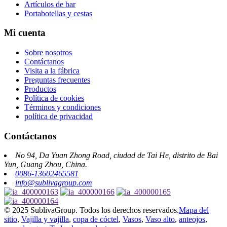
Artículos de bar
Portabotellas y cestas
Mi cuenta
Sobre nosotros
Contáctanos
Visita a la fábrica
Preguntas frecuentes
Productos
Política de cookies
Términos y condiciones
política de privacidad
Contáctanos
No 94, Da Yuan Zhong Road, ciudad de Tai He, distrito de Bai
Yun, Guang Zhou, China.
0086-13602465581
info@sublivagroup.com
© 2025 SublivaGroup. Todos los derechos reservados.
Mapa del
sitio
,
Vajilla y vajilla
,
copa de cóctel
,
Vasos
,
Vaso alto
,
anteojos
,